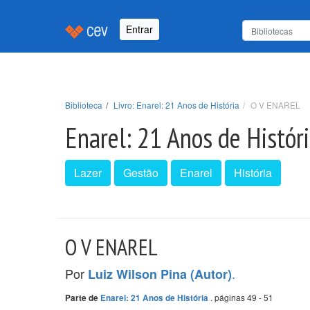
Entrar
Biblioteca
Livro: Enarel: 21 Anos de História
O V ENAREL
Enarel: 21 Anos de Histór
Lazer
Gestão
Enarel
História
O V ENAREL
Por
.
Luiz Wilson Pina (Autor)
. páginas 49 - 51
Parte de
Enarel: 21 Anos de História