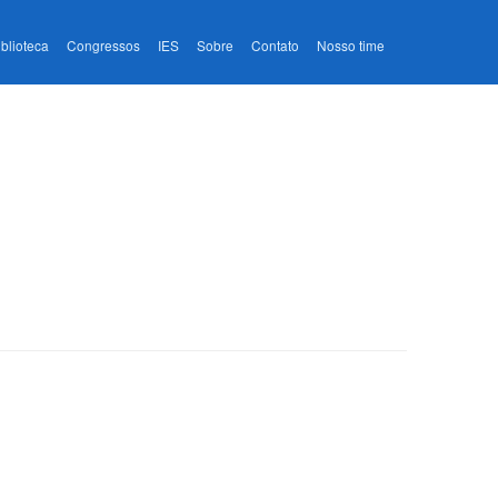
iblioteca
Congressos
IES
Sobre
Contato
Nosso time