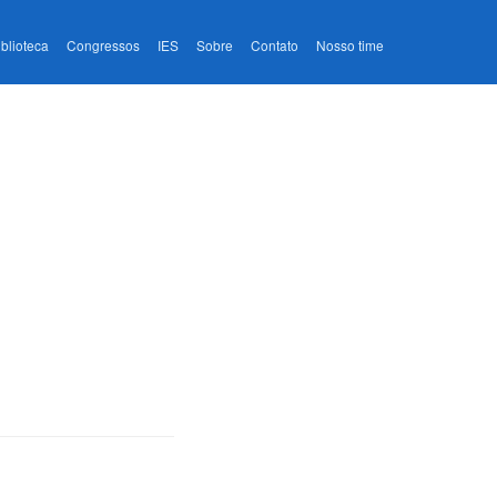
iblioteca
Congressos
IES
Sobre
Contato
Nosso time