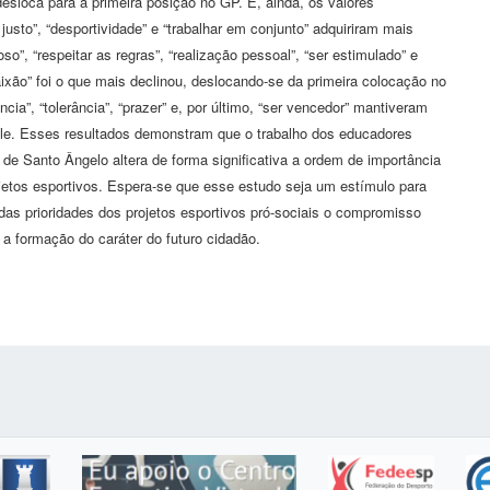
esloca para a primeira posição no GP. E, ainda, os valores
r justo”, “desportividade” e “trabalhar em conjunto” adquiriram mais
o”, “respeitar as regras”, “realização pessoal”, “ser estimulado” e
ixão” foi o que mais declinou, deslocando-se da primeira colocação no
ia”, “tolerância”, “prazer” e, por último, “ser vencedor” mantiveram
le. Esses resultados demonstram que o trabalho dos educadores
 de Santo Ângelo altera de forma significativa a ordem de importância
jetos esportivos. Espera-se que esse estudo seja um estímulo para
as prioridades dos projetos esportivos pró-sociais o compromisso
 formação do caráter do futuro cidadão.