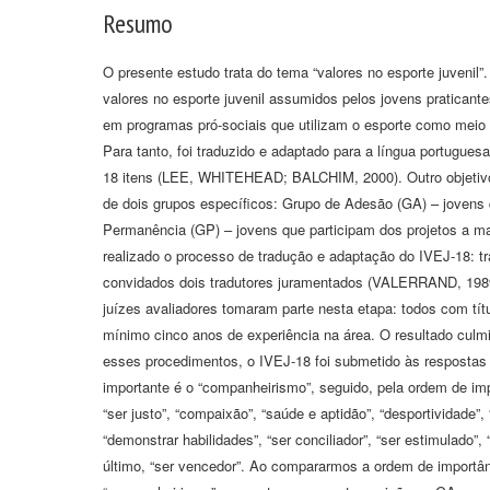
Resumo
O presente estudo trata do tema “valores no esporte juvenil”.
valores no esporte juvenil assumidos pelos jovens praticant
em programas pró-sociais que utilizam o esporte como meio 
Para tanto, foi traduzido e adaptado para a língua portugues
18 itens (LEE, WHITEHEAD; BALCHIM, 2000). Outro objetivo 
de dois grupos específicos: Grupo de Adesão (GA) – jovens
Permanência (GP) – jovens que participam dos projetos a mai
realizado o processo de tradução e adaptação do IVEJ-18: t
convidados dois tradutores juramentados (VALERRAND, 198
juízes avaliadores tomaram parte nesta etapa: todos com tí
mínimo cinco anos de experiência na área. O resultado culm
esses procedimentos, o IVEJ-18 foi submetido às respostas d
importante é o “companheirismo”, seguido, pela ordem de impo
“ser justo”, “compaixão”, “saúde e aptidão”, “desportividade”,
“demonstrar habilidades”, “ser conciliador”, “ser estimulado”, “
último, “ser vencedor”. Ao compararmos a ordem de importân