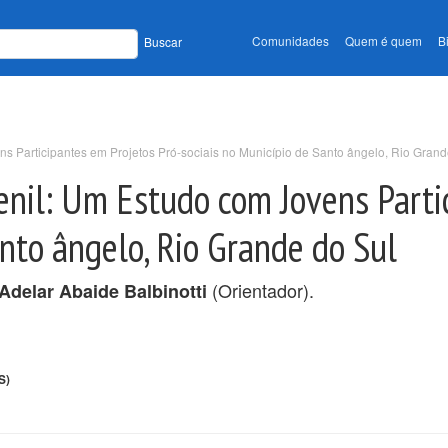
Comunidades
Quem é quem
B
Buscar
s Participantes em Projetos Pró-sociais no Município de Santo ângelo, Rio Grand
enil: Um Estudo com Jovens Parti
anto ângelo, Rio Grande do Sul
(Orientador).
Adelar Abaide Balbinotti
S)