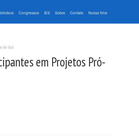
iblioteca
Congressos
IES
Sobre
Contato
Nosso time
e do Sul
cipantes em Projetos Pró-