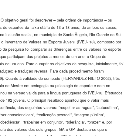
 O objetivo geral foi descrever – pela ordem de importância – os
es de esportes da faixa etária de 13 a 18 anos, de ambos os sexos,
na inclusão social, no município de Santo Ângelo, Rio Grande do Sul.
a o Inventário de Valores no Esporte Juvenil (IVEJ- 18), composto por
da pesquisa foi comparar as diferenças entre os valores no esporte
 que participam dos projetos a menos de um ano; e Grupo de
s de um ano. Para cumprir os objetivos da pesquisa, inicialmente, foi
radução; e tradução reversa. Para cada procedimento foram
9). Quanto à validade de conteúdo (HERNANDEZ-NIETO 2002), três
tulo de Mestre em pedagogia ou psicologia do esporte e com no
inou na versão válida para a língua portuguesa do IVEJ-18. Efetuados
e 192 jovens. O principal resultado apontou que o valor mais
rtância, dos seguintes valores: “respeitar as regras”, “autoestima”,
 “ser consciencioso”, “realização pessoal”, “imagem pública”,
obediência”, “trabalhar em conjunto”, “tolerância”, “prazer” e, por
cia dos valores dos dois grupos, GA e GP, destaca-se que o