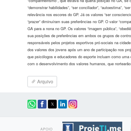
“companheirismo”, que estava na quarta posição no GA, se d
“demonstrar habilidades”, “ser conciliador”, “autoestima”, “se
relevância nos escores do GP. Já os valores “ser consciencios
“prazer” diminuíram suas preferências no GP. O valor “compa
GA para a nona no GP. Os valores “imagem pública”, “obediênc
sua posições de preferências em ambos os grupos de contro
responsáveis pelos projetos esportivos pró-sociais na cidade
dos valores dos jovens após um ano de participação nos pro
que psicólogos e educadores do esporte incluam como uma d
com o desenvolvimento dos valores humanos, que nortearão a
Arquivo
APOIO