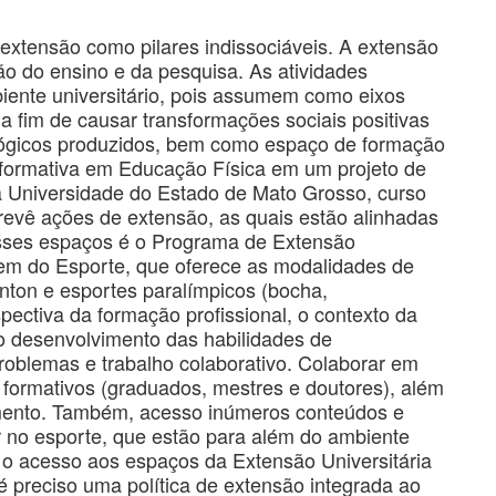
 extensão como pilares indissociáveis. A extensão
ão do ensino e da pesquisa. As atividades
iente universitário, pois assumem como eixos
a fim de causar transformações sociais positivas
lógicos produzidos, bem como espaço de formação
ia formativa em Educação Física em um projeto de
a Universidade do Estado de Mato Grosso, curso
revê ações de extensão, as quais estão alinhadas
desses espaços é o Programa de Extensão
gem do Esporte, que oferece as modalidades de
inton e esportes paralímpicos (bocha,
pectiva da formação profissional, o contexto da
o desenvolvimento das habilidades de
oblemas e trabalho colaborativo. Colaborar em
 formativos (graduados, mestres e doutores), além
imento. Também, acesso inúmeros conteúdos e
r no esporte, que estão para além do ambiente
 o acesso aos espaços da Extensão Universitária
 é preciso uma política de extensão integrada ao