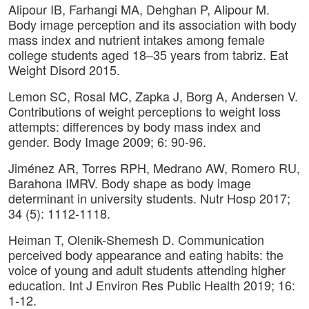
Alipour IB, Farhangi MA, Dehghan P, Alipour M.
Body image perception and its association with body
mass index and nutrient intakes among female
college students aged 18–35 years from tabriz. Eat
Weight Disord 2015.
Lemon SC, Rosal MC, Zapka J, Borg A, Andersen V.
Contributions of weight perceptions to weight loss
attempts: differences by body mass index and
gender. Body Image 2009; 6: 90-96.
Jiménez AR, Torres RPH, Medrano AW, Romero RU,
Barahona IMRV. Body shape as body image
determinant in university students. Nutr Hosp 2017;
34 (5): 1112-1118.
Heiman T, Olenik-Shemesh D. Communication
perceived body appearance and eating habits: the
voice of young and adult students attending higher
education. Int J Environ Res Public Health 2019; 16:
1-12.