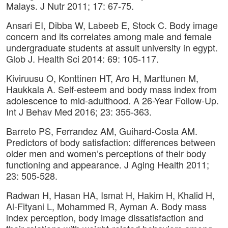
Malays. J Nutr 2011; 17: 67-75.
Ansari EI, Dibba W, Labeeb E, Stock C. Body image
concern and its correlates among male and female
undergraduate students at assuit university in egypt.
Glob J. Health Sci 2014: 69: 105-117.
Kiviruusu O, Konttinen HT, Aro H, Marttunen M,
Haukkala A. Self-esteem and body mass index from
adolescence to mid-adulthood. A 26-Year Follow-Up.
Int J Behav Med 2016; 23: 355-363.
Barreto PS, Ferrandez AM, Guihard-Costa AM.
Predictors of body satisfaction: differences between
older men and women’s perceptions of their body
functioning and appearance. J Aging Health 2011;
23: 505-528.
Radwan H, Hasan HA, Ismat H, Hakim H, Khalid H,
Al-Fityani L, Mohammed R, Ayman A. Body mass
index perception, body image dissatisfaction and