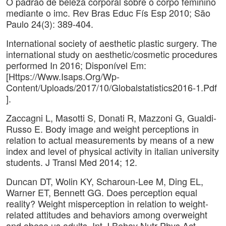
O padrão de beleza corporal sobre o corpo feminino
mediante o imc. Rev Bras Educ Fís Esp 2010; São
Paulo 24(3): 389-404.
International society of aesthetic plastic surgery. The
international study on aesthetic/cosmetic procedures
performed In 2016; Disponível Em:
[Https://Www.Isaps.Org/Wp-
Content/Uploads/2017/10/Globalstatistics2016-1.Pdf
].
Zaccagni L, Masotti S, Donati R, Mazzoni G, Gualdi-
Russo E. Body image and weight perceptions in
relation to actual measurements by means of a new
index and level of physical activity in italian university
students. J Transl Med 2014; 12.
Duncan DT, Wolin KY, Scharoun-Lee M, Ding EL,
Warner ET, Bennett GG. Does perception equal
reality? Weight misperception in relation to weight-
related attitudes and behaviors among overweight
and obese us adults. Int J Behav Nutr Phys Act