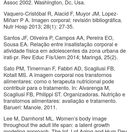
Assoc 2002. Washington, Dc, Usa.
Vaquero-Cristóbal R, Alacid F, Muyor JM, Lopez-
Miñarr P A. Imagen corporal: revisión bibliográfica.
Nutr Hosp 2013; 28(1): 27-35.
Santos JF, Oliveira P, Campos AA, Pereira EO,
Sousa EA. Relação entre insatisfação corporal e
atividade física em adolescentes da zona urbana de
irati-pr. Rev Educ Fís/Uem 2014; Maringá, 25(2).
Sato PM, Timerman F, Fabbri AD, Scagliusi FB,
Kotait MS. A imagem corporal nos transtornos
alimentares: como o terapeuta nutricional pode
contribuir para o tratamento. In: Alvarenga M,
Scagliusi FB, Philippi ST. Organizadoras. Nutrição e
transtornos alimentares: avaliação e tratamento.
Barueri: Manole, 2011.
Lee M, Damhorst ML. Women’s body image
throughout the adult life span: a latent growth
modeling approach. The Int J of Aging and Hum Dev