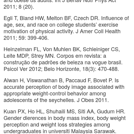
2011; 8 (20).
Egli T, Bland HW, Melton BF, Czech DR. Influence of
age, sex, and race on college students’ exercise
motivation of physical activity. J Amer Coll Health
2011; 59: 399-406.
Heinzelman FL, Von Muhlen BK, Schleiniger CS,
Leite MDP, Strey MN. Corpos em revista: a
construção de padrões de beleza na vogue brasil.
Psicol Ver 2012; Belo Horizonte, 18(3): 470-488.
Alwan H, Viswanathan B, Paccaud F, Bovet P. Is
accurate perception of body image associated with
appropriate weight-control behavior among
adolescents of the seychelles. J Obes 2011.
Kuan PX, Ho HL, Shuhaili MS, Siti AA, Gudum HR.
Gender dierences in body mass index, body weight
perception and weight loss strategies among
undergraduates in universiti Malaysia Sarawak.