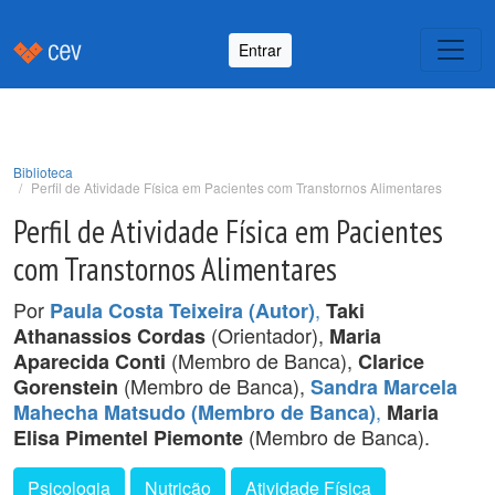
Entrar
Biblioteca
Perfil de Atividade Física em Pacientes com Transtornos Alimentares
Perfil de Atividade Física em Pacientes
com Transtornos Alimentares
Por
,
Paula Costa Teixeira (Autor)
Taki
(Orientador),
Athanassios Cordas
Maria
(Membro de Banca),
Aparecida Conti
Clarice
(Membro de Banca),
Gorenstein
Sandra Marcela
,
Mahecha Matsudo (Membro de Banca)
Maria
(Membro de Banca).
Elisa Pimentel Piemonte
Psicologia
Nutrição
Atividade Física