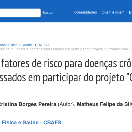
Comunidades
Quem é quem
B
Buscar
idade Física e Saúde - CBAFS s
ônicas de mulheres e homens interessados em participar do projeto "Correndo com C
e fatores de risco para doenças cr
sados em participar do projeto "
(Autor),
Cristina Borges Pereira
Matheus Felipe da Sil
e Física e Saúde - CBAFS