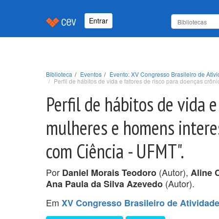
Entrar
Biblioteca
Eventos
Evento: XV Congresso Brasileiro de Ativ
Perfil de hábitos de vida e fatores de risco para doenças cr
Perfil de hábitos de vida 
mulheres e homens interes
com Ciência - UFMT".
Por
(Autor),
Daniel Morais Teodoro
Aline 
(Autor).
Ana Paula da Silva Azevedo
Em
XV Congresso Brasileiro de Atividad