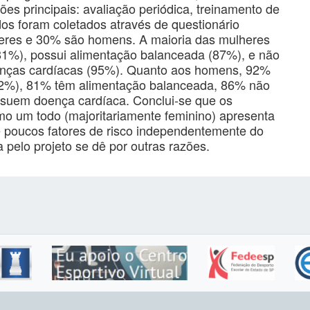
s principais: avaliação periódica, treinamento de
ados foram coletados através de questionário
heres e 30% são homens. A maioria das mulheres
 (81%), possui alimentação balanceada (87%), e não
oenças cardíacas (95%). Quanto aos homens, 92%
(72%), 81% têm alimentação balanceada, 86% não
uem doença cardíaca. Conclui-se que os
mo um todo (majoritariamente feminino) apresenta
e poucos fatores de risco independentemente do
 pelo projeto se dê por outras razões.