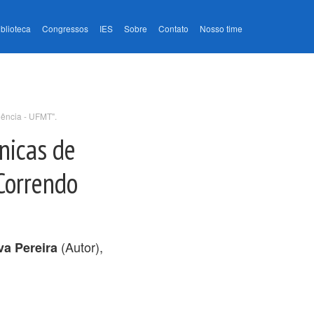
iblioteca
Congressos
IES
Sobre
Contato
Nosso time
iência - UFMT".
ônicas de
Correndo
(Autor),
va Pereira