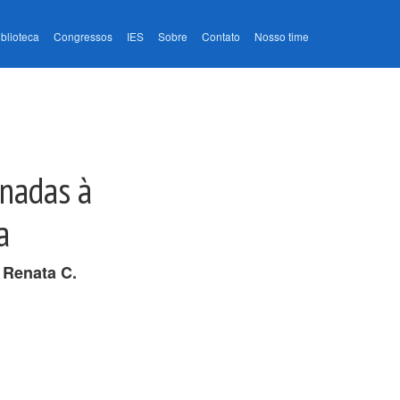
iblioteca
Congressos
IES
Sobre
Contato
Nosso time
onadas à
a
,
Renata C.