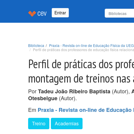
Entrar
Biblioteca
Praxia - Revista on-line de Educação Física da UEG v
Perfil de práticas dos professores de educação física relaci
Perfil de práticas dos pro
montagem de treinos nas 
Por
(Autor),
Tadeu João Ribeiro Baptista
A
(Autor).
Otesbelgue
Em
Praxia - Revista on-line de Educação F
Treino
Academias