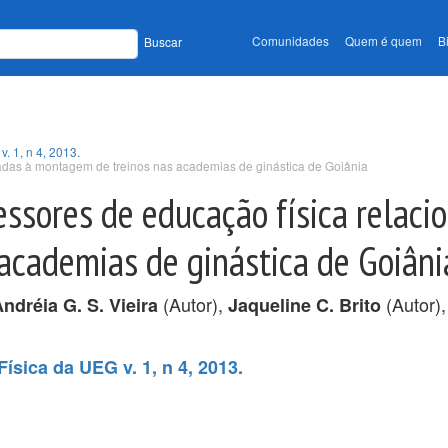
Comunidades
Quem é quem
B
Buscar
. 1, n 4, 2013.
onadas à montagem de treinos nas academias de ginástica de Goiânia
fessores de educação física relaci
academias de ginástica de Goiâni
(Autor),
(Autor)
ndréia G. S. Vieira
Jaqueline C. Brito
ísica da UEG v. 1, n 4, 2013.