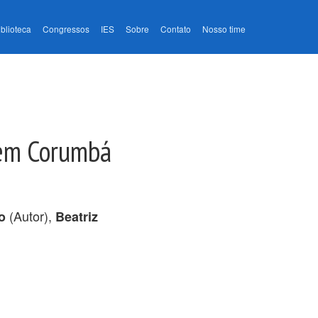
iblioteca
Congressos
IES
Sobre
Contato
Nosso time
a em Corumbá
(Autor),
o
Beatriz