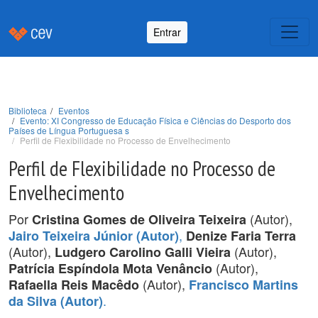
Entrar
Biblioteca
Eventos
Evento: XI Congresso de Educação Física e Ciências do Desporto dos
Países de Língua Portuguesa s
Perfil de Flexibilidade no Processo de Envelhecimento
Perfil de Flexibilidade no Processo de
Envelhecimento
Por
(Autor),
Cristina Gomes de Oliveira Teixeira
,
Jairo Teixeira Júnior (Autor)
Denize Faria Terra
(Autor),
(Autor),
Ludgero Carolino Galli Vieira
(Autor),
Patrícia Espíndola Mota Venâncio
(Autor),
Rafaella Reis Macêdo
Francisco Martins
.
da Silva (Autor)