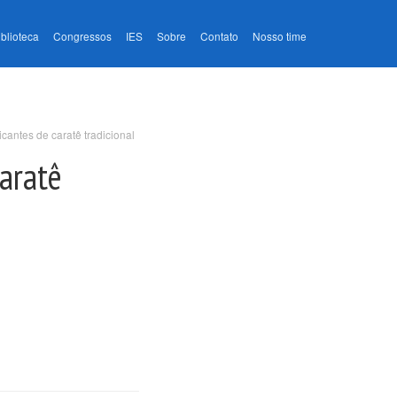
iblioteca
Congressos
IES
Sobre
Contato
Nosso time
icantes de caratê tradicional
caratê