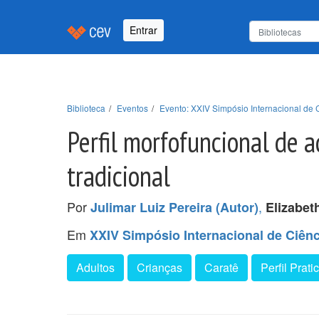
Entrar
Biblioteca
Eventos
Evento: XXIV Simpósio Internacional de
Perfil morfofuncional de a
tradicional
Por
,
Julimar Luiz Pereira (Autor)
Elizabet
Em
XXIV Simpósio Internacional de Ciên
Adultos
Crianças
Caratê
Perfil Prati