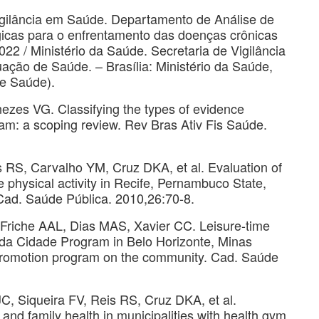
Vigilância em Saúde. Departamento de Análise de
gicas para o enfrentamento das doenças crônicas
22 / Ministério da Saúde. Secretaria de Vigilância
ção de Saúde. – Brasília: Ministério da Saúde,
de Saúde).
es VG. Classifying the types of evidence
m: a scoping review. Rev Bras Ativ Fis Saúde.
 RS, Carvalho YM, Cruz DKA, et al. Evaluation of
physical activity in Recife, Pernambuco State,
 Cad. Saúde Pública. 2010,26:70-8.
iche AAL, Dias MAS, Xavier CC. Leisure-time
as da Cidade Program in Belo Horizonte, Minas
h promotion program on the community. Cad. Saúde
C, Siqueira FV, Reis RS, Cruz DKA, et al.
 and family health in municipalities with health gym.