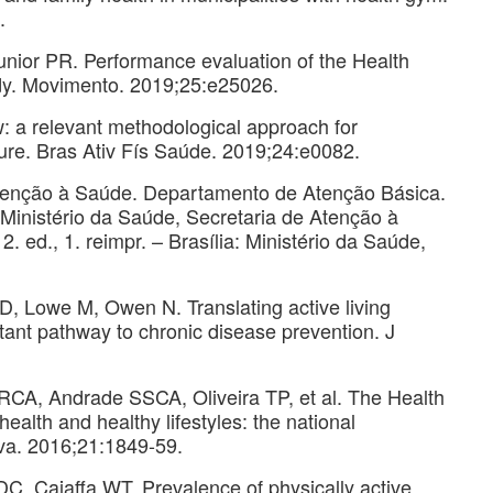
.
unior PR. Performance evaluation of the Health
dy. Movimento. 2019;25:e25026.
: a relevant methodological approach for
ature. Bras Ativ Fís Saúde. 2019;24:e0082.
 Atenção à Saúde. Departamento de Atenção Básica.
 Ministério da Saúde, Secretaria de Atenção à
 ed., 1. reimpr. – Brasília: Ministério da Saúde,
LD, Lowe M, Owen N. Translating active living
tant pathway to chronic disease prevention. J
A, Andrade SSCA, Oliveira TP, et al. The Health
alth and healthy lifestyles: the national
va. 2016;21:1849-59.
C, Caiaffa WT. Prevalence of physically active