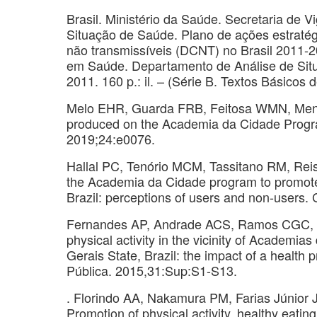
Brasil. Ministério da Saúde. Secretaria de 
Situação de Saúde. Plano de ações estraté
não transmissíveis (DCNT) no Brasil 2011-20
em Saúde. Departamento de Análise de Situa
2011. 160 p.: il. – (Série B. Textos Básicos 
Melo EHR, Guarda FRB, Feitosa WMN, Menez
produced on the Academia da Cidade Progra
2019;24:e0076.
Hallal PC, Tenório MCM, Tassitano RM, Reis
the Academia da Cidade program to promote 
Brazil: perceptions of users and non-users.
Fernandes AP, Andrade ACS, Ramos CGC, Fr
physical activity in the vicinity of Academi
Gerais State, Brazil: the impact of a healt
Pública. 2015,31:Sup:S1-S13.
. Florindo AA, Nakamura PM, Farias Júnior J
Promotion of physical activity, healthy eating