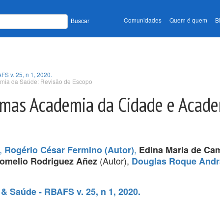
Comunidades
Quem é quem
B
Buscar
FS v. 25, n 1, 2020.
mia da Saúde: Revisão de Escopo
amas Academia da Cidade e Acade
,
,
Rogério César Fermino (Autor)
Edina Maria de Ca
(Autor),
Romelio Rodriguez Añez
Douglas Roque Andr
 & Saúde - RBAFS v. 25, n 1, 2020.