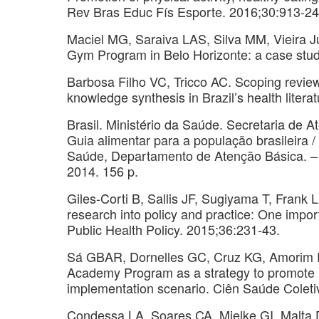
Rev Bras Educ Fís Esporte. 2016;30:913-24
Maciel MG, Saraiva LAS, Silva MM, Vieira J
Gym Program in Belo Horizonte: a case stu
Barbosa Filho VC, Tricco AC. Scoping review
knowledge synthesis in Brazil’s health liter
Brasil. Ministério da Saúde. Secretaria de
Guia alimentar para a população brasileira /
Saúde, Departamento de Atenção Básica. – 2.
2014. 156 p.
Giles-Corti B, Sallis JF, Sugiyama T, Frank 
research into policy and practice: One impor
Public Health Policy. 2015;36:231-43.
Sá GBAR, Dornelles GC, Cruz KG, Amorim RC
Academy Program as a strategy to promote he
implementation scenario. Ciên Saúde Coleti
Condessa LA, Soares CA, Mielke GI, Malta D