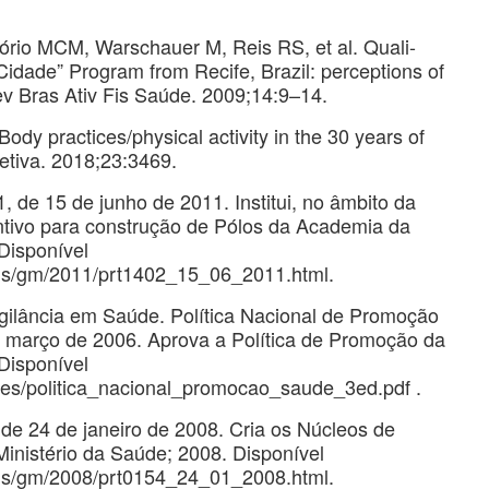
ório MCM, Warschauer M, Reis RS, et al. Quali-
Cidade” Program from Recife, Brazil: perceptions of
ev Bras Ativ Fis Saúde. 2009;14:9–14.
dy practices/physical activity in the 30 years of
etiva. 2018;23:3469.
1, de 15 de junho de 2011. Institui, no âmbito da
entivo para construção de Pólos da Academia da
 Disponível
gis/gm/2011/prt1402_15_06_2011.html.
Vigilância em Saúde. Política Nacional de Promoção
 março de 2006. Aprova a Política de Promoção da
 Disponível
oes/politica_nacional_promocao_saude_3ed.pdf .
, de 24 de janeiro de 2008. Cria os Núcleos de
Ministério da Saúde; 2008. Disponível
gis/gm/2008/prt0154_24_01_2008.html.