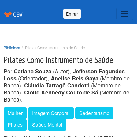
Entrar
Biblioteca
Pilates Como Instrumento de Saúde
Pilates Como Instrumento de Saúde
Por
(Autor),
Catiane Souza
Jefferson Fagundes
(Orientador),
(Membro de
Loss
Anelise Reis Gaya
Banca),
(Membro de
Cláudia Tarragô Candotti
Banca),
(Membro de
Cloud Kennedy Couto de Sá
Banca).
Mulher
Imagem Corporal
Sedentarismo
Pilates
Saúde Mental