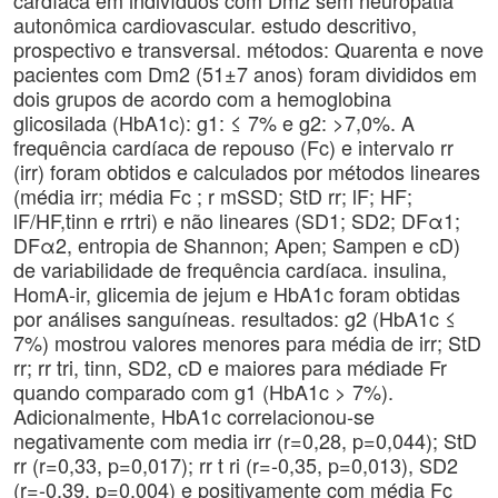
cardíaca em indivíduos com Dm2 sem neuropatia
autonômica cardiovascular. estudo descritivo,
prospectivo e transversal. métodos: Quarenta e nove
pacientes com Dm2 (51±7 anos) foram divididos em
dois grupos de acordo com a hemoglobina
glicosilada (HbA1c): g1: ≤ 7% e g2: >7,0%. A
frequência cardíaca de repouso (Fc) e intervalo rr
(irr) foram obtidos e calculados por métodos lineares
(média irr; média Fc ; r mSSD; StD rr; lF; HF;
lF/HF,tinn e rrtri) e não lineares (SD1; SD2; DFα1;
DFα2, entropia de Shannon; Apen; Sampen e cD)
de variabilidade de frequência cardíaca. insulina,
HomA-ir, glicemia de jejum e HbA1c foram obtidas
por análises sanguíneas. resultados: g2 (HbA1c ≤
7%) mostrou valores menores para média de irr; StD
rr; rr tri, tinn, SD2, cD e maiores para médiade Fr
quando comparado com g1 (HbA1c > 7%).
Adicionalmente, HbA1c correlacionou-se
negativamente com media irr (r=0,28, p=0,044); StD
rr (r=0,33, p=0,017); rr t ri (r=-0,35, p=0,013), SD2
(r=-0,39, p=0,004) e positivamente com média Fc