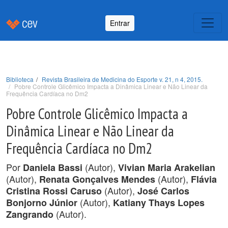
Entrar
Biblioteca
Revista Brasileira de Medicina do Esporte v. 21, n 4, 2015.
Pobre Controle Glicêmico Impacta a Dinâmica Linear e Não Linear da
Frequência Cardíaca no Dm2
Pobre Controle Glicêmico Impacta a
Dinâmica Linear e Não Linear da
Frequência Cardíaca no Dm2
Por
(Autor),
Daniela Bassi
Vivian Maria Arakelian
(Autor),
(Autor),
Renata Gonçalves Mendes
Flávia
(Autor),
Cristina Rossi Caruso
José Carlos
(Autor),
Bonjorno Júnior
Katiany Thays Lopes
(Autor).
Zangrando