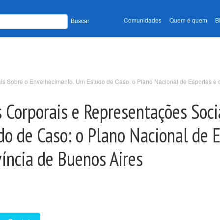
Comunidades
Quem é quem
B
Buscar
iais Sobre o Envelhecimento. Um Estudo de Caso: o Plano Nacional de Esportes e o
as Corporais e Representações Soci
o de Caso: o Plano Nacional de E
víncia de Buenos Aires