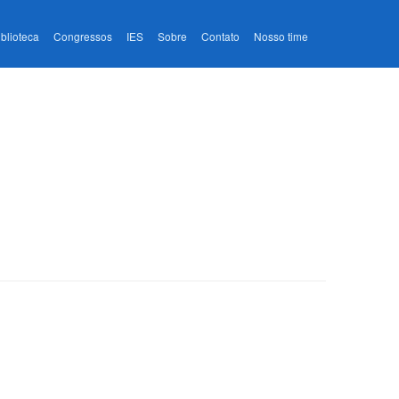
iblioteca
Congressos
IES
Sobre
Contato
Nosso time