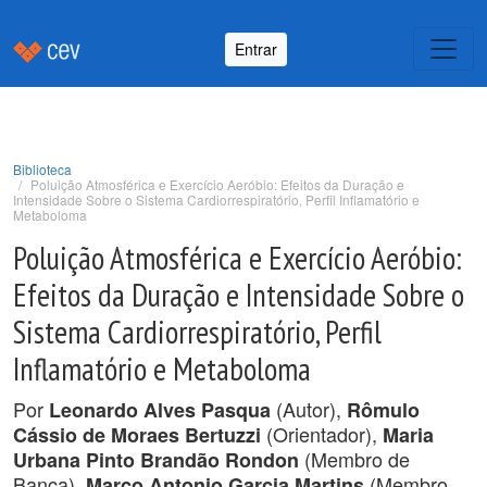
Entrar
Biblioteca
Poluição Atmosférica e Exercício Aeróbio: Efeitos da Duração e
Intensidade Sobre o Sistema Cardiorrespiratório, Perfil Inflamatório e
Metaboloma
Poluição Atmosférica e Exercício Aeróbio:
Efeitos da Duração e Intensidade Sobre o
Sistema Cardiorrespiratório, Perfil
Inflamatório e Metaboloma
Por
(Autor),
Leonardo Alves Pasqua
Rômulo
(Orientador),
Cássio de Moraes Bertuzzi
Maria
(Membro de
Urbana Pinto Brandão Rondon
Banca),
(Membro
Marco Antonio Garcia Martins