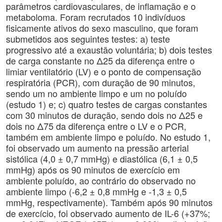
parâmetros cardiovasculares, de inflamação e o
metaboloma. Foram recrutados 10 indivíduos
fisicamente ativos do sexo masculino, que foram
submetidos aos seguintes testes: a) teste
progressivo até a exaustão voluntária; b) dois testes
de carga constante no Δ25 da diferença entre o
limiar ventilatório (LV) e o ponto de compensação
respiratória (PCR), com duração de 90 minutos,
sendo um no ambiente limpo e um no poluído
(estudo 1) e; c) quatro testes de cargas constantes
com 30 minutos de duração, sendo dois no Δ25 e
dois no Δ75 da diferença entre o LV e o PCR,
também em ambiente limpo e poluído. No estudo 1,
foi observado um aumento na pressão arterial
sistólica (4,0 ± 0,7 mmHg) e diastólica (6,1 ± 0,5
mmHg) após os 90 minutos de exercício em
ambiente poluído, ao contrário do observado no
ambiente limpo (-6,2 ± 0,8 mmHg e -1,3 ± 0,5
mmHg, respectivamente). Também após 90 minutos
de exercício, foi observado aumento de IL-6 (+37%;