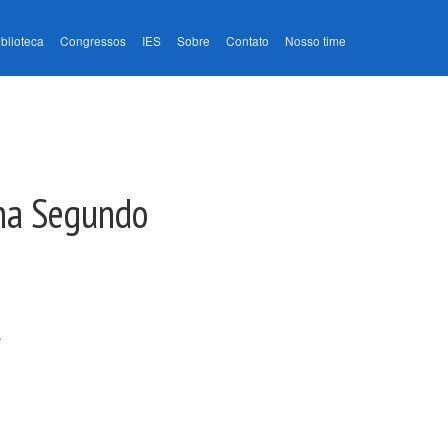
iblioteca
Congressos
IES
Sobre
Contato
Nosso time
ina Segundo
F