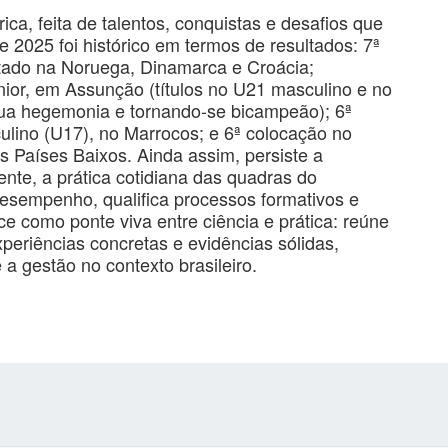
ica, feita de talentos, conquistas e desafios que
 2025 foi histórico em termos de resultados: 7ª
utado na Noruega, Dinamarca e Croácia;
ior, em Assunção (títulos no U21 masculino e no
ua hegemonia e tornando-se bicampeão); 6ª
lino (U17), no Marrocos; e 6ª colocação no
 Países Baixos. Ainda assim, persiste a
nte, a prática cotidiana das quadras do
desempenho, qualifica processos formativos e
sce como ponte viva entre ciência e prática: reúne
xperiências concretas e evidências sólidas,
a gestão no contexto brasileiro.