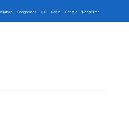
iblioteca
Congressos
IES
Sobre
Contato
Nosso time