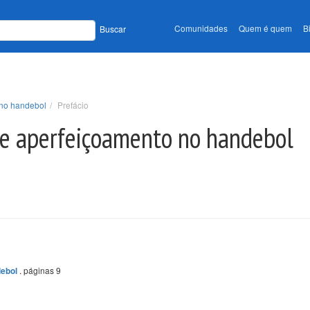
Comunidades
Quem é quem
B
Buscar
o no handebol
Prefácio
o e aperfeiçoamento no handebol
. páginas 9
debol