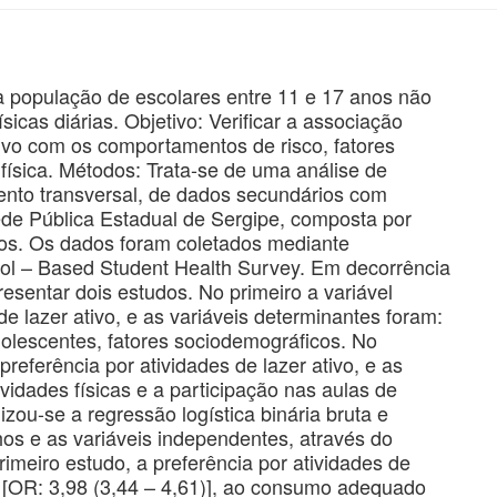
a população de escolares entre 11 e 17 anos não
icas diárias. Objetivo: Verificar a associação
ativo com os comportamentos de risco, fatores
 física. Métodos: Trata-se de uma análise de
nto transversal, de dados secundários com
ede Pública Estadual de Sergipe, composta por
nos. Os dados foram coletados mediante
ool – Based Student Health Survey. Em decorrência
esentar dois estudos. No primeiro a variável
de lazer ativo, e as variáveis determinantes foram:
olescentes, fatores sociodemográficos. No
referência por atividades de lazer ativo, e as
ividades físicas e a participação nas aulas de
izou-se a regressão logística binária bruta e
os e as variáveis independentes, através do
meiro estudo, a preferência por atividades de
o [OR: 3,98 (3,44 – 4,61)], ao consumo adequado