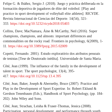
Felipe G. & Ibáñez, Sergio J. (2018). Juego y práctica deliberada en la
formación deportiva de jugadores de élite del voleibol. [Play and
practice in sport development of volleyball elite athletes]. RICYDE.
Revista Internacional de Ciencias del Deporte. 14(54), 321-
333.
https://doi.org/10.5232/ricyde2018.05403
Collins, Dave; MacNamara, Áine & McCarthy, Neil (2016). Super
champions, champions, and almosts: important differences and
commonalities on the rocky road. Frontiers in psychology, 6(2009), 1-
11.
https://doi.org/10.3389/fpsyg.2015.02009
Copetti, Fernando. 2001). Estudo exploratório dos atributos pessoais
de tenistas [Tese de Doutorado inédita]. Universidade de Santa Maria.
Côté, Jean (1999). The influence of the family in the development of
talent in sport. The sport psychologist, 13(4), 395-
417.
https://doi.org/10.1123/tsp.13.4.395
Côté, Jean; Baker, Joseph & Abernethy, Bruce (2007). Practice and
Play in the Development of Sport Expertise. In: Robert Eklund &
Gershon Tenenbaum (Eds.), Handbook of Sport Psychology, (pp. 184-
202). John Wiley and Sons.
Côté, Jean; Strachan, Leisha & Fraser-Thomas, Jessica (2008).
Participation, personal development, and performance through youth