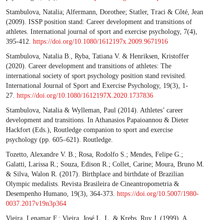
Stambulova, Natalia; Alfermann, Dorothee; Statler, Traci & Côté, Jean
(2009). ISSP position stand: Career development and transitions of
athletes. International journal of sport and exercise psychology, 7(4),
395-412.
https://doi.org/10.1080/1612197x.2009.9671916
Stambulova, Natalia B., Ryba, Tatiana V. & Henriksen, Kristoffer
(2020). Career development and transitions of athletes: The
international society of sport psychology position stand revisited.
International Journal of Sport and Exercise Psychology, 19(3), 1-
27.
https://doi.org/10.1080/1612197X.2020.1737836
Stambulova, Natalia & Wylleman, Paul (2014). Athletes’ career
development and transitions. In Athanasios Papaioannou & Dieter
Hackfort (Eds.), Routledge companion to sport and exercise
psychology (pp. 605–621). Routledge.
Tozetto, Alexandre V. B.; Rosa, Rodolfo S.; Mendes, Felipe G.;
Galatti, Larissa R.; Souza, Edison R.; Collet, Carine; Moura, Bruno M.
& Silva, Walon R. (2017). Birthplace and birthdate of Brazilian
Olympic medalists. Revista Brasileira de Cineantropometria &
Desempenho Humano, 19(3), 364-373.
https://doi.org/10.5007/1980-
0037.2017v19n3p364
Vieira, Lenamar F.; Vieira, José L. L. & Krebs, Ruy J. (1999). A