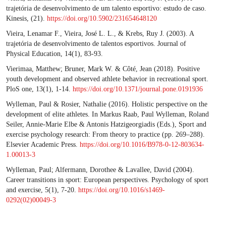
trajetória de desenvolvimento de um talento esportivo: estudo de caso.
Kinesis, (21).
https://doi.org/10.5902/231654648120
Vieira, Lenamar F., Vieira, José L. L., & Krebs, Ruy J. (2003). A
trajetória de desenvolvimento de talentos esportivos. Journal of
Physical Education, 14(1), 83-93.
Vierimaa, Matthew; Bruner, Mark W. & Côté, Jean (2018). Positive
youth development and observed athlete behavior in recreational sport.
PloS one, 13(1), 1-14.
https://doi.org/10.1371/journal.pone.0191936
Wylleman, Paul & Rosier, Nathalie (2016). Holistic perspective on the
development of elite athletes. In Markus Raab, Paul Wylleman, Roland
Seiler, Annie-Marie Elbe & Antonis Hatzigeorgiadis (Eds.), Sport and
exercise psychology research: From theory to practice (pp. 269–288).
Elsevier Academic Press.
https://doi.org/10.1016/B978-0-12-803634-
1.00013-3
Wylleman, Paul; Alfermann, Dorothee & Lavallee, David (2004).
Career transitions in sport: European perspectives. Psychology of sport
and exercise, 5(1), 7-20.
https://doi.org/10.1016/s1469-
0292(02)00049-3