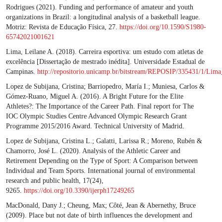
Rodrigues (2021). Funding and performance of amateur and youth
organizations in Brazil: a longitudinal analysis of a basketball league.
Motriz: Revista de Educação Física, 27.
https://doi.org/10.1590/S1980-
65742021001621
Lima, Leilane A. (2018). Carreira esportiva: um estudo com atletas de
excelência [Dissertação de mestrado inédita]. Universidade Estadual de
Campinas.
http://repositorio.unicamp.br/bitstream/REPOSIP/335431/1/Li
Lopez de Subijana, Cristina; Barriopedro, María I.; Muniesa, Carlos &
Gómez-Ruano, Miguel A. (2016). A Bright Future for the Elite
Athletes?: The Importance of the Career Path. Final report for The
IOC Olympic Studies Centre Advanced Olympic Research Grant
Programme 2015/2016 Award. Technical University of Madrid.
Lopez de Subijana, Cristina L.; Galatti, Larissa R.; Moreno, Rubén &
Chamorro, José L. (2020). Analysis of the Athletic Career and
Retirement Depending on the Type of Sport: A Comparison between
Individual and Team Sports. International journal of environmental
research and public health, 17(24),
9265.
https://doi.org/10.3390/ijerph17249265
MacDonald, Dany J.; Cheung, Max; Côté, Jean & Abernethy, Bruce
(2009). Place but not date of birth influences the development and