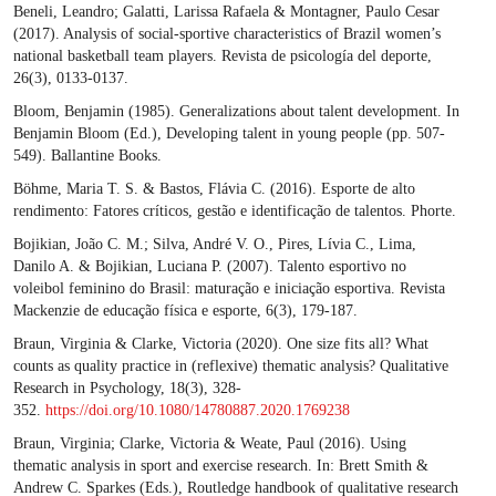
Beneli, Leandro; Galatti, Larissa Rafaela & Montagner, Paulo Cesar
(2017). Analysis of social-sportive characteristics of Brazil women’s
national basketball team players. Revista de psicología del deporte,
26(3), 0133-0137.
Bloom, Benjamin (1985). Generalizations about talent development. In
Benjamin Bloom (Ed.), Developing talent in young people (pp. 507-
549). Ballantine Books.
Böhme, Maria T. S. & Bastos, Flávia C. (2016). Esporte de alto
rendimento: Fatores críticos, gestão e identificação de talentos. Phorte.
Bojikian, João C. M.; Silva, André V. O., Pires, Lívia C., Lima,
Danilo A. & Bojikian, Luciana P. (2007). Talento esportivo no
voleibol feminino do Brasil: maturação e iniciação esportiva. Revista
Mackenzie de educação física e esporte, 6(3), 179-187.
Braun, Virginia & Clarke, Victoria (2020). One size fits all? What
counts as quality practice in (reflexive) thematic analysis? Qualitative
Research in Psychology, 18(3), 328-
352.
https://doi.org/10.1080/14780887.2020.1769238
Braun, Virginia; Clarke, Victoria & Weate, Paul (2016). Using
thematic analysis in sport and exercise research. In: Brett Smith &
Andrew C. Sparkes (Eds.), Routledge handbook of qualitative research