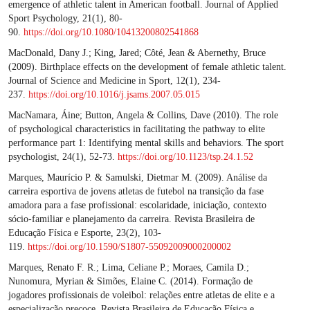
emergence of athletic talent in American football. Journal of Applied
Sport Psychology, 21(1), 80-
90.
https://doi.org/10.1080/10413200802541868
MacDonald, Dany J.; King, Jared; Côté, Jean & Abernethy, Bruce
(2009). Birthplace effects on the development of female athletic talent.
Journal of Science and Medicine in Sport, 12(1), 234-
237.
https://doi.org/10.1016/j.jsams.2007.05.015
MacNamara, Áine; Button, Angela & Collins, Dave (2010). The role
of psychological characteristics in facilitating the pathway to elite
performance part 1: Identifying mental skills and behaviors. The sport
psychologist, 24(1), 52-73.
https://doi.org/10.1123/tsp.24.1.52
Marques, Maurício P. & Samulski, Dietmar M. (2009). Análise da
carreira esportiva de jovens atletas de futebol na transição da fase
amadora para a fase profissional: escolaridade, iniciação, contexto
sócio-familiar e planejamento da carreira. Revista Brasileira de
Educação Física e Esporte, 23(2), 103-
119.
https://doi.org/10.1590/S1807-55092009000200002
Marques, Renato F. R.; Lima, Celiane P.; Moraes, Camila D.;
Nunomura, Myrian & Simões, Elaine C. (2014). Formação de
jogadores profissionais de voleibol: relações entre atletas de elite e a
especialização precoce. Revista Brasileira de Educação Física e