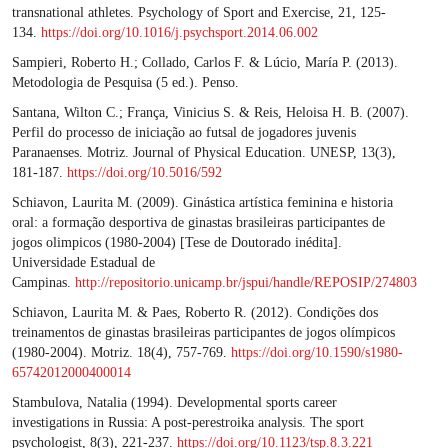
transnational athletes. Psychology of Sport and Exercise, 21, 125-
134.
https://doi.org/10.1016/j.psychsport.2014.06.002
Sampieri, Roberto H.; Collado, Carlos F. & Lúcio, María P. (2013).
Metodologia de Pesquisa (5 ed.). Penso.
Santana, Wilton C.; França, Vinicius S. & Reis, Heloisa H. B. (2007).
Perfil do processo de iniciação ao futsal de jogadores juvenis
Paranaenses. Motriz. Journal of Physical Education. UNESP, 13(3),
181-187.
https://doi.org/10.5016/592
Schiavon, Laurita M. (2009). Ginástica artística feminina e historia
oral: a formação desportiva de ginastas brasileiras participantes de
jogos olimpicos (1980-2004) [Tese de Doutorado inédita].
Universidade Estadual de
Campinas.
http://repositorio.unicamp.br/jspui/handle/REPOSIP/274803
Schiavon, Laurita M. & Paes, Roberto R. (2012). Condições dos
treinamentos de ginastas brasileiras participantes de jogos olímpicos
(1980-2004). Motriz. 18(4), 757-769.
https://doi.org/10.1590/s1980-
65742012000400014
Stambulova, Natalia (1994). Developmental sports career
investigations in Russia: A post-perestroika analysis. The sport
psychologist, 8(3), 221-237.
https://doi.org/10.1123/tsp.8.3.221