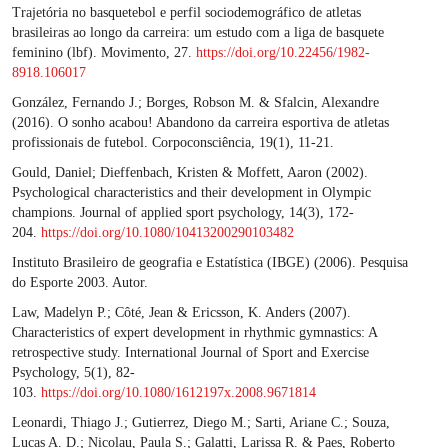
Trajetória no basquetebol e perfil sociodemográfico de atletas
brasileiras ao longo da carreira: um estudo com a liga de basquete
feminino (lbf). Movimento, 27.
https://doi.org/10.22456/1982-
8918.106017
González, Fernando J.; Borges, Robson M. & Sfalcin, Alexandre
(2016). O sonho acabou! Abandono da carreira esportiva de atletas
profissionais de futebol. Corpoconsciência, 19(1), 11-21.
Gould, Daniel; Dieffenbach, Kristen & Moffett, Aaron (2002).
Psychological characteristics and their development in Olympic
champions. Journal of applied sport psychology, 14(3), 172-
204.
https://doi.org/10.1080/10413200290103482
Instituto Brasileiro de geografia e Estatística (IBGE) (2006). Pesquisa
do Esporte 2003. Autor.
Law, Madelyn P.; Côté, Jean & Ericsson, K. Anders (2007).
Characteristics of expert development in rhythmic gymnastics: A
retrospective study. International Journal of Sport and Exercise
Psychology, 5(1), 82-
103.
https://doi.org/10.1080/1612197x.2008.9671814
Leonardi, Thiago J.; Gutierrez, Diego M.; Sarti, Ariane C.; Souza,
Lucas A. D.; Nicolau, Paula S.; Galatti, Larissa R. & Paes, Roberto