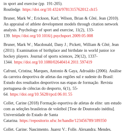
in sport and exercise (pp. 191-205).
Routledge.
https://doi.org/10.4324/9781315762012.ch15
Bruner, Mark W.; Erickson, Karl; Wilson, Brian & Côté, Jean (2010).
An appraisal of athlete development models through citation network
analysis. Psychology of sport and exercise, 11(2), 133-
139.
https://doi.org/10.1016/j.psychsport.2009.05.008
Bruner, Mark W.; Macdonald, Dany J.; Pickett, William & Côté, Jean
(2011). Examination of birthplace and birthdate in world junior ice
hockey players. Journal of sports sciences, 29(12), 1337-
1344.
https://doi.org/10.1080/02640414.2011.597419
Cafruni, Cristina; Marques, Antonio & Gaya, Adroaldo (2006). Análise
da carreira desportiva de atletas das regiões sul e sudeste do Brasil:
Estudo dos resultados desportivos nas etapas de formação. Revista
portuguesa de ciências do desporto, 6(1), 55-
64.
https://doi.org/10.5628/rpcd.06.01.55
Collet, Carine (2018) Formação esportiva de atletas de elite: um estudo
com as seleções brasileiras de voleibol [Tese de Doutorado inédita].
Universidade do Estado de Santa
Catarina.
https://repositorio.ufsc.br/handle/123456789/189350
Collet, Carine; Nascimento, Juarez V.; Folle, Alexandra; Mendes,