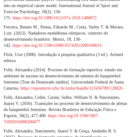
into an empirical career model. International Journal of Sport and
Exercise Psychology, 18(2), 156-
175.
https://doi.org/10.1080/1612197x.2018.1486872
Ferreira, Renato M.; Penna, Eduardo M.; Costa, Varley T. & Moraes,
Luiz. (2012). Nadadores medalhistas olímpicos: contexto do
desenvolvimento brasileiro. Motriz, 18, 130-
142.
https://doi.org/10.1590/s1980-65742012000100014
Flick, Uwe (2008). Introdução à pesquisa qualitativa (3 ed.). Artmed
editora.
Folle, Alexandra (2014). Processo de formação esportiva: estudo em
ambiente de sucesso no desenvolvimento de talentos do basquetebol
feminino [Tese de Doutorado inédita]. Universidade Federal de Santa
Catarina.
https://repositorio.ufsc.br/xmlui/handle/123456789/128826
Folle, Alexandra; Collet, Carine; Salles, William N. & Nascimento,
Juarez V. (2016). Transições no processo de desenvolvimento de atletas
do basquetebol feminino. Revista Brasileira de Educação Física e
Esporte, 30(2), 477-490.
https://doi.org/10.1590/1807-
55092016000200477
Folle, Alexandra; Nascimento, Juarez V. & Graça, Amândio B. S.