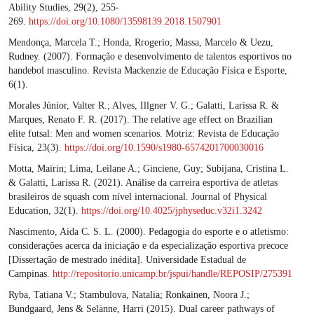
Ability Studies, 29(2), 255-
269.
https://doi.org/10.1080/13598139.2018.1507901
Mendonça, Marcela T.; Honda, Rrogerio; Massa, Marcelo & Uezu,
Rudney. (2007). Formação e desenvolvimento de talentos esportivos no
handebol masculino. Revista Mackenzie de Educação Física e Esporte,
6(1).
Morales Júnior, Valter R.; Alves, Illgner V. G.; Galatti, Larissa R. &
Marques, Renato F. R. (2017). The relative age effect on Brazilian
elite futsal: Men and women scenarios. Motriz: Revista de Educação
Física, 23(3).
https://doi.org/10.1590/s1980-6574201700030016
Motta, Mairin; Lima, Leilane A.; Ginciene, Guy; Subijana, Cristina L.
& Galatti, Larissa R. (2021). Análise da carreira esportiva de atletas
brasileiros de squash com nível internacional. Journal of Physical
Education, 32(1).
https://doi.org/10.4025/jphyseduc.v32i1.3242
Nascimento, Aida C. S. L. (2000). Pedagogia do esporte e o atletismo:
considerações acerca da iniciação e da especialização esportiva precoce
[Dissertação de mestrado inédita]. Universidade Estadual de
Campinas.
http://repositorio.unicamp.br/jspui/handle/REPOSIP/275391
Ryba, Tatiana V.; Stambulova, Natalia; Ronkainen, Noora J.;
Bundgaard, Jens & Selänne, Harri (2015). Dual career pathways of