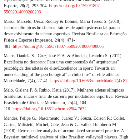
Esporte, 28(2), 293-304.
https://doi.org/10.1590/1807-
55092014000200293
Massa, Marcelo; Uezu, Rudney & Böhme, Maria Teresa S. (2010).
Judocas olímpicos brasileiros: fatores de apoio psicossocial para o
desenvolvimento do talento esportivo. Revista Brasileira de Educação
Física e Esporte (Impresso), 24(4), 471-
481.
https://doi.org/10.1590/s1807-55092010000400005
Matos, Daniela S.; Cruz, José F. A. & Almeida, Leandro S. (2011).
Excelência no desporto: Para uma compreensão da” arquitectura”
psicológica dos atletas de elite/Excellence in sport: Towards an
understanding of the psychological” architecture” of elite athletes.
Motricidade, 7(4), 27-41.
https://doi.org/10.6063/motricidade.7(4).87
Melo, Gislane F. & Rubio, Katia (2017). Mulheres atletas olímpicas
brasileiras: início e final de carreira por modalidade esportiva. Revista
Brasileira de Ciência e Movimento, 25(4), 104-
116.
https://doi.org/10.18511/rbcm.v25i4.7672
Mendes, Felipe G.; Nascimento, Juarez V.; Souza, Edison R.; Collet,
Carine; Milistetd, Michel; Côté, Jean & Carvalho, Humberto M.
(2018). Retrospective analysis of accumulated structured practice: A
Bayesian multilevel analysis of elite Brazilian volleyball players. High