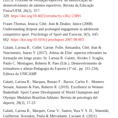
(2015). Processo de formação esportiva: da identificação ao
desenvolvimento de talentos esportivos. Revista da Educação
Física/UEM, 26(2), 317-
329.
https://doi.org/10.4025/reveducfis.v26i2.23891
Fraser-Thomas, Jessica; Côté, Jean & Deakin, Janice (2008).
Understanding dropout and prolonged engagement in adolescent
competitive sport. Psychology of Sport and Exercise, 9(5), 645-
662.
https://doi.org/10.1016/j.psychsport.2007.08.003
Galatti, Larissa R.; Collet, Carine; Folle, Alexandra; Côté, Jean &
Nascimento, Juarez V. (2017). Atletas de Elite: aspectos relevantes na
formação em longo prazo. In. Larissa R. Galatti, Alcides J. Scaglia,
Paulo C. Montagner, Roberto R. Paes (Eds.), Desenvolvimento de
treinadores e atletas-Pedagogia do Esporte (1ª ed., pp. 211-234).
Editora da UNICAMP.
Galatti, Larissa R.; Marques, Renato F.; Barros, Carlos E.; Montero
Seoane, Antonio & Paes, Roberto R. (2019). Excellence in Women
Basketball: Sport Career Development of World Champions and
Olympic Medalists Brazilian Athletes. Revista de psicología del
deporte, 28(3), 17-23
Galatti, Larissa R.; Marques, Cesar V.; Santos, Yura Y. S. D.; Watoniki,
Guilherme; Korsakas, Paula & Mercadante, Luciano A. (2021).