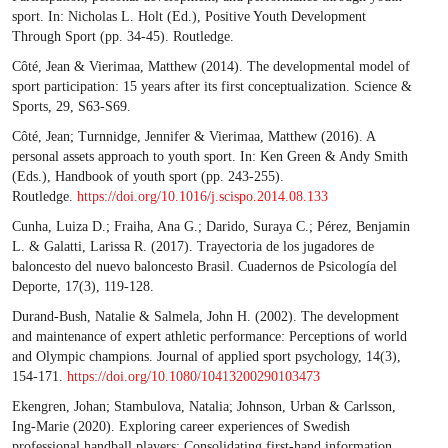
sport. In: Nicholas L. Holt (Ed.), Positive Youth Development
Through Sport (pp. 34-45). Routledge.
Côté, Jean & Vierimaa, Matthew (2014). The developmental model of
sport participation: 15 years after its first conceptualization. Science &
Sports, 29, S63-S69.
Côté, Jean; Turnnidge, Jennifer & Vierimaa, Matthew (2016). A
personal assets approach to youth sport. In: Ken Green & Andy Smith
(Eds.), Handbook of youth sport (pp. 243-255).
Routledge.
https://doi.org/10.1016/j.scispo.2014.08.133
Cunha, Luiza D.; Fraiha, Ana G.; Darido, Suraya C.; Pérez, Benjamin
L. & Galatti, Larissa R. (2017). Trayectoria de los jugadores de
baloncesto del nuevo baloncesto Brasil. Cuadernos de Psicología del
Deporte, 17(3), 119-128.
Durand-Bush, Natalie & Salmela, John H. (2002). The development
and maintenance of expert athletic performance: Perceptions of world
and Olympic champions. Journal of applied sport psychology, 14(3),
154-171.
https://doi.org/10.1080/10413200290103473
Ekengren, Johan; Stambulova, Natalia; Johnson, Urban & Carlsson,
Ing-Marie (2020). Exploring career experiences of Swedish
professional handball players: Consolidating first-hand information