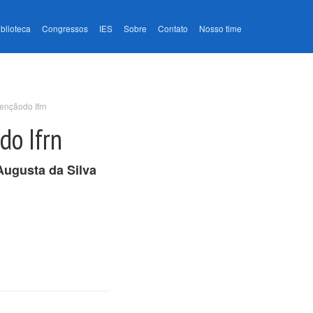
iblioteca
Congressos
IES
Sobre
Contato
Nosso time
ençãodo Ifrn
do Ifrn
Augusta da Silva