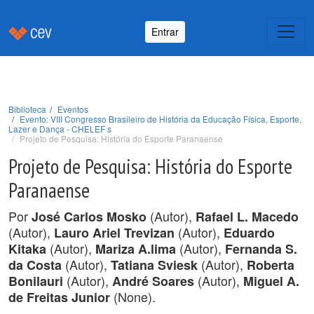
Entrar
Biblioteca
Eventos
Evento: VIII Congresso Brasileiro de História da Educação Física, Esporte,
Lazer e Dança - CHELEF s
Projeto de Pesquisa: História do Esporte Paranaense
Projeto de Pesquisa: História do Esporte
Paranaense
Por
(Autor),
José Carlos Mosko
Rafael L. Macedo
(Autor),
(Autor),
Lauro Ariel Trevizan
Eduardo
(Autor),
(Autor),
Kitaka
Mariza A.lima
Fernanda S.
(Autor),
(Autor),
da Costa
Tatiana Sviesk
Roberta
(Autor),
(Autor),
Bonilauri
André Soares
Miguel A.
(None).
de Freitas Junior