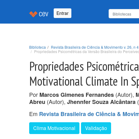
Entrar
Biblioteca
Revista Brasileira de Ciência & Movimento v. 26, n 4
Propriedades Psicométricas da Versão Brasileira do Perceived
Propriedades Psicométrica
Motivational Climate In S
Por
(Autor),
Marcos Gimenes Fernandes
M
(Autor),
(
Abreu
Jhennfer Souza Alcântara
Em
Revista Brasileira de Ciência & Movime
Clima Motivacional
Validação