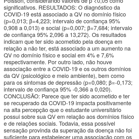
Poisson, considerando valores de p <0,05 como
significativos. RESULTADOS: O diagnóstico da
COVID-19 está associado a QV no domínio físico
(p=0,013; β=4,223; intervalo de confiança 95%
0,908 a 0,013) e social (p=0,007; β=7,684; intervalo
de confiança 95% 2,096 a 13,272). Os resultados
indicam que ter sido acometido pela doença em
relação a não ter, está associado a um aumento na
QV no domínio físico e social em 4% e 7,6%
respectivamente. Por outro lado, não houve
associação entre a COVID-19 e os outros domínios
da QV (psicológico e meio ambiente), bem como
para os sintomas de depressão (p=0,080; β=-0,173;
intervalo de confiança 95% -0,366 a 0,020).
CONCLUSÃO: Parece que ter sido acometido e ter
se recuperado da COVID-19 impacta positivamente
na alta percepção que o estudante universitário
possui sobre sua QV em relação aos domínios físico
e de relações sociais. Todavia, essa possível
sensação provinda da superação da doença não foi
suficiente para estabelecer uma associação com os