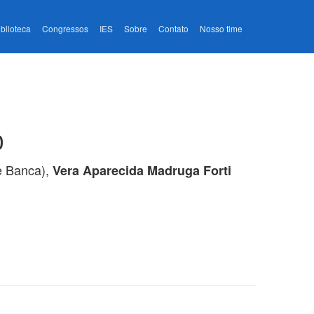
iblioteca
Congressos
IES
Sobre
Contato
Nosso time
o
 Banca),
Vera Aparecida Madruga Forti