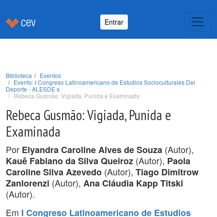
Entrar
Biblioteca
Eventos
Evento: I Congreso Latinoamericano de Estudios Socioculturales Del
Deporte - ALESDE s
Rebeca Gusmão: Vigiada, Punida e Examinada
Rebeca Gusmão: Vigiada, Punida e
Examinada
Por
(Autor),
Elyandra Caroline Alves de Souza
(Autor),
Kauê Fabiano da Silva Queiroz
Paola
(Autor),
Caroline Silva Azevedo
Tiago Dimitrow
(Autor),
Zanlorenzi
Ana Cláudia Kapp Titski
(Autor).
Em
I Congreso Latinoamericano de Estudios