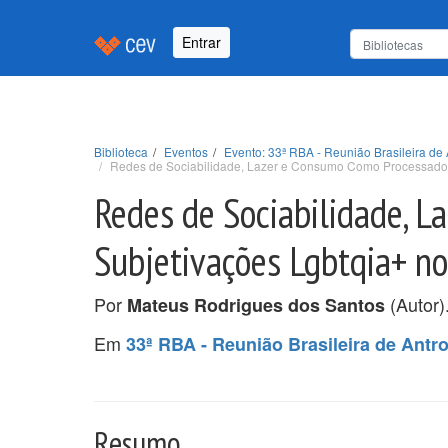
Entrar
Biblioteca
Eventos
Evento: 33ª RBA - Reunião Brasileira de 
Redes de Sociabilidade, Lazer e Consumo Como Processadore
Redes de Sociabilidade, 
Subjetivações Lgbtqia+ no
Por
(Autor)
Mateus Rodrigues dos Santos
Em
33ª RBA - Reunião Brasileira de Antr
Resumo