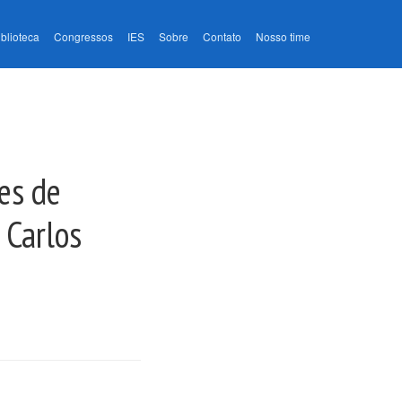
iblioteca
Congressos
IES
Sobre
Contato
Nosso time
es de
 Carlos