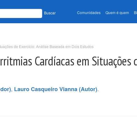
Comunidades
Quem é quem
B
Buscar
ituações de Exercício: Análise Baseada em Dois Estudos
rritmias Cardíacas em Situações d
,
.
ador)
Lauro Casqueiro Vianna (Autor)