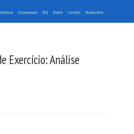
iblioteca
Congressos
IES
Sobre
Contato
Nosso time
e Exercício: Análise