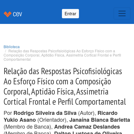
Entrar
Biblioteca
Relação das Respostas Psicofisiológicas Ao Esforço Físico com a
Composição Corporal, Aptidão Física, Assimetria Cortical Frontal e Perfil
Comportamental
Relação das Respostas Psicofisiológicas
Ao Esforço Físico com a Composição
Corporal, Aptidão Física, Assimetria
Cortical Frontal e Perfil Comportamental
Por
(Autor),
Rodrigo Silveira da Silva
Ricardo
(Orientador),
Yukio Asano
Janaína Bianca Barletta
(Membro de Banca),
Andrea Camaz Deslandes
(Membro de Banca),
Dalton Lustosa de Oliveira