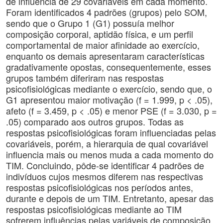
de influência de 29 covariáveis em cada momento.
Foram identificados 4 padrões (grupos) pelo SOM,
sendo que o Grupo 1 (G1) possuía melhor
composição corporal, aptidão física, e um perfil
comportamental de maior afinidade ao exercício,
enquanto os demais apresentaram características
gradativamente opostas, consequentemente, esses
grupos também diferiram nas respostas
psicofisiológicas mediante o exercício, sendo que, o
G1 apresentou maior motivação (f = 1.999, p < .05),
afeto (f = 3.459, p < .05) e menor PSE (f = 3.030, p =
.05) comparado aos outros grupos. Todas as
respostas psicofisiológicas foram influenciadas pelas
covariáveis, porém, a hierarquia de qual covariável
influencia mais ou menos muda a cada momento do
TIM. Concluindo, pôde-se identificar 4 padrões de
indivíduos cujos mesmos diferem nas respectivas
respostas psicofisiológicas nos períodos antes,
durante e depois de um TIM. Entretanto, apesar das
respostas psicofisiológicas mediante ao TIM
sofrerem influências pelas variáveis de composição