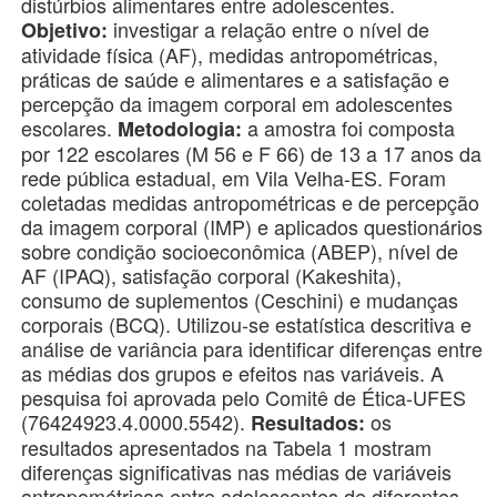
distúrbios alimentares entre adolescentes.
investigar a relação entre o nível de
Objetivo:
atividade física (AF), medidas antropométricas,
práticas de saúde e alimentares e a satisfação e
percepção da imagem corporal em adolescentes
escolares.
a amostra foi composta
Metodologia:
por 122 escolares (M 56 e F 66) de 13 a 17 anos da
rede pública estadual, em Vila Velha-ES. Foram
coletadas medidas antropométricas e de percepção
da imagem corporal (IMP) e aplicados questionários
sobre condição socioeconômica (ABEP), nível de
AF (IPAQ), satisfação corporal (Kakeshita),
consumo de suplementos (Ceschini) e mudanças
corporais (BCQ). Utilizou-se estatística descritiva e
análise de variância para identificar diferenças entre
as médias dos grupos e efeitos nas variáveis. A
pesquisa foi aprovada pelo Comitê de Ética-UFES
(76424923.4.0000.5542).
os
Resultados:
resultados apresentados na Tabela 1 mostram
diferenças significativas nas médias de variáveis
antropométricas entre adolescentes de diferentes