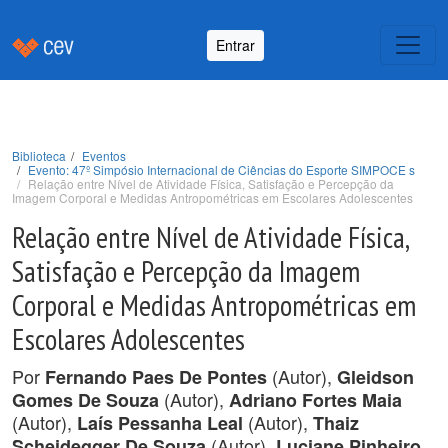
Entrar
Biblioteca
Eventos
Evento: 47º Simpósio Internacional de Ciências do Esporte SIMPOCE s
Relação entre Nível de Atividade Física, Satisfação e Percepção da
Imagem Corporal e Medidas Antropométricas em Escolares Adolescentes
Relação entre Nível de Atividade Física,
Satisfação e Percepção da Imagem
Corporal e Medidas Antropométricas em
Escolares Adolescentes
Por
(Autor),
Fernando Paes De Pontes
Gleidson
(Autor),
Gomes De Souza
Adriano Fortes Maia
(Autor),
(Autor),
Laís Pessanha Leal
Thaiz
(Autor),
Scheidegger De Souza
Luciane Pinheiro