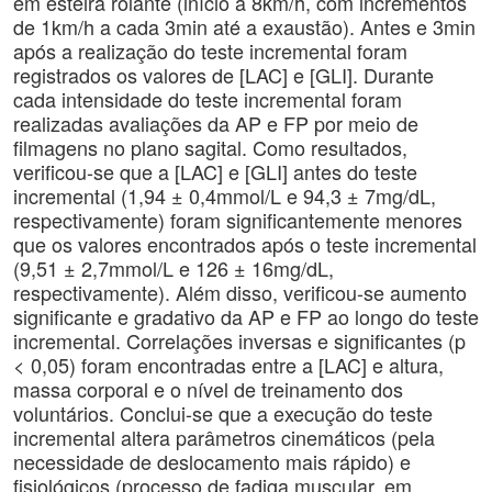
em esteira rolante (início a 8km/h, com incrementos
de 1km/h a cada 3min até a exaustão). Antes e 3min
após a realização do teste incremental foram
registrados os valores de [LAC] e [GLI]. Durante
cada intensidade do teste incremental foram
realizadas avaliações da AP e FP por meio de
filmagens no plano sagital. Como resultados,
verificou-se que a [LAC] e [GLI] antes do teste
incremental (1,94 ± 0,4mmol/L e 94,3 ± 7mg/dL,
respectivamente) foram significantemente menores
que os valores encontrados após o teste incremental
(9,51 ± 2,7mmol/L e 126 ± 16mg/dL,
respectivamente). Além disso, verificou-se aumento
significante e gradativo da AP e FP ao longo do teste
incremental. Correlações inversas e significantes (p
< 0,05) foram encontradas entre a [LAC] e altura,
massa corporal e o nível de treinamento dos
voluntários. Conclui-se que a execução do teste
incremental altera parâmetros cinemáticos (pela
necessidade de deslocamento mais rápido) e
fisiológicos (processo de fadiga muscular, em