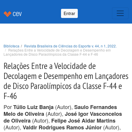
Entrar
Biblioteca
Revista Brasileira de Ciências do Esporte v. 44, n 1, 2022.
Relações Entre a Velocidade de Decolagem e Desempenho em
Lançadores de Disco Paraolímpicos da Classe F-44 e F-46
Relações Entre a Velocidade de
Decolagem e Desempenho em Lançadores
de Disco Paraolímpicos da Classe F-44 e
F-46
Por
(Autor),
Túlio Luiz Banja
Saulo Fernandes
(Autor),
Melo de Oliveira
José Igor Vasconcelos
(Autor),
de Oliveira
Felipe José Aidar Martins
(Autor),
(Autor),
Valdir Rodrigues Ramos Júnior