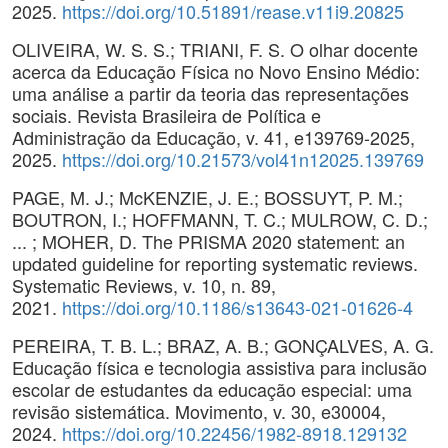
2025.
https://doi.org/10.51891/rease.v11i9.20825
OLIVEIRA, W. S. S.; TRIANI, F. S. O olhar docente
acerca da Educação Física no Novo Ensino Médio:
uma análise a partir da teoria das representações
sociais. Revista Brasileira de Política e
Administração da Educação, v. 41, e139769-2025,
2025.
https://doi.org/10.21573/vol41n12025.139769
PAGE, M. J.; McKENZIE, J. E.; BOSSUYT, P. M.;
BOUTRON, I.; HOFFMANN, T. C.; MULROW, C. D.;
... ; MOHER, D. The PRISMA 2020 statement: an
updated guideline for reporting systematic reviews.
Systematic Reviews, v. 10, n. 89,
2021.
https://doi.org/10.1186/s13643-021-01626-4
PEREIRA, T. B. L.; BRAZ, A. B.; GONÇALVES, A. G.
Educação física e tecnologia assistiva para inclusão
escolar de estudantes da educação especial: uma
revisão sistemática. Movimento, v. 30, e30004,
2024.
https://doi.org/10.22456/1982-8918.129132