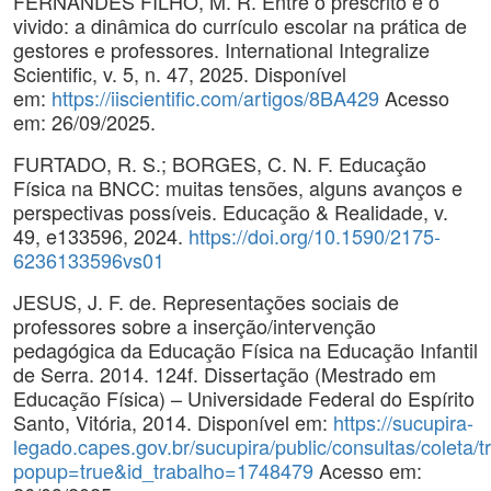
FERNANDES FILHO, M. R. Entre o prescrito e o
vivido: a dinâmica do currículo escolar na prática de
gestores e professores. International Integralize
Scientific, v. 5, n. 47, 2025. Disponível
em:
https://iiscientific.com/artigos/8BA429
Acesso
em: 26/09/2025.
FURTADO, R. S.; BORGES, C. N. F. Educação
Física na BNCC: muitas tensões, alguns avanços e
perspectivas possíveis. Educação & Realidade, v.
49, e133596, 2024.
https://doi.org/10.1590/2175-
6236133596vs01
JESUS, J. F. de. Representações sociais de
professores sobre a inserção/intervenção
pedagógica da Educação Física na Educação Infantil
de Serra. 2014. 124f. Dissertação (Mestrado em
Educação Física) – Universidade Federal do Espírito
Santo, Vitória, 2014. Disponível em:
https://sucupira-
legado.capes.gov.br/sucupira/public/consultas/coleta
popup=true&id_trabalho=1748479
Acesso em: