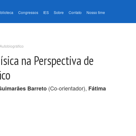
iblioteca
Congressos
IES
Sobre
Contato
Nosso time
Autobiográfico
ísica na Perspectiva de
ico
(Co-orientador),
Guimarães Barreto
Fátima