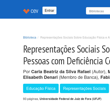
Entrar
Biblioteca
Representações Sociais Sobre Educação Física e At
Representações Sociais So
Pessoas com Deficiência 
Por
(Autor),
Carla Beatriz da Silva Rafael
M
(Membro de Banca),
Elisabeth Denari
Fabi
Educação Física
Representações Sociais
93 páginas,
Universidade Federal de Juiz de Fora (UFJF)