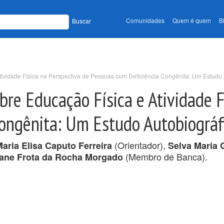
Comunidades
Quem é quem
B
Buscar
ividade Física na Perspectiva de Pessoas com Deficiência Congênita: Um Estudo 
bre Educação Física e Atividade F
Congênita: Um Estudo Autobiográf
(Orientador),
aria Elisa Caputo Ferreira
Selva Maria 
(Membro de Banca).
ane Frota da Rocha Morgado