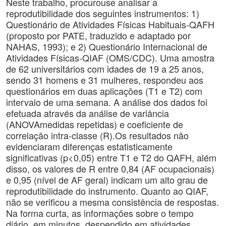
Neste trabalho, procurouse analisar a
reprodutibilidade dos seguintes instrumentos: 1)
Questionário de Atividades Físicas Habituais-QAFH
(proposto por PATE, traduzido e adaptado por
NAHAS, 1993); e 2) Questionário Internacional de
Atividades Físicas-QIAF (OMS/CDC). Uma amostra
de 62 universitários com idades de 19 a 25 anos,
sendo 31 homens e 31 mulheres, respondeu aos
questionários em duas aplicações (T1 e T2) com
intervalo de uma semana. A análise dos dados foi
efetuada através da análise de variância
(ANOVAmedidas repetidas) e coeficiente de
correlação intra-classe (R).Os resultados não
evidenciaram diferenças estatisticamente
significativas (p<0,05) entre T1 e T2 do QAFH, além
disso, os valores de R entre 0,84 (AF ocupacionais)
e 0,95 (nível de AF geral) indicam um alto grau de
reprodutibilidade do instrumento. Quanto ao QIAF,
não se verificou a mesma consistência de respostas.
Na forma curta, as informações sobre o tempo
diário, em minutos, despendido em atividades