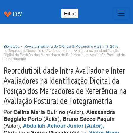
Entrar
Biblioteca
Revista Brasileira de Ciência & Movimento v. 23, n 3, 2015.
Reprodutibilidade Intra Avaliador e Inter Avaliadores na Identificação
Digital da Posição dos Marcadores de Referência na Avaliação Postural de
Fotogrametria
Reprodutibilidade Intra Avaliador e Inter
Avaliadores na Identificação Digital da
Posição dos Marcadores de Referência na
Avaliação Postural de Fotogrametria
Por
(Autor),
Celina Maria Quirino
Alessandra
(Autor),
Beggiato Porto
Bruno Secco Faquin
(Autor),
,
Abdallah Achour Júnior (Autor)
(Autor),
Christiane Souza Macedo
Victor Hugo