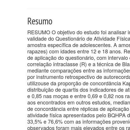
Resumo
RESUMO O objetivo do estudo foi analisar in
validade do Questionário de Atividade Fís
amostra específica de adolescentes. A amost
rapazes) com idades entre 12 e 18 anos. Repr
de aplicação do questionário, com interval
correlação intraclasse (R) e a técnica de Bl
mediante comparações entre as informaçõe
por instrumento retrospectivo de autorecorda
utilizouse da proporção de concordância Ka
distribuição de quartis dos indicadores de a
e 0,85 nas moças e entre 0,69 e 0,82 nos 
aos encontrados em outros estudos, mediant
de concordância entre réplicas de aplicação
atividade física apresentados pelo BQHPA 
33,5% e 76,6% com as informações provenie
observados foram mais elevados entre os r