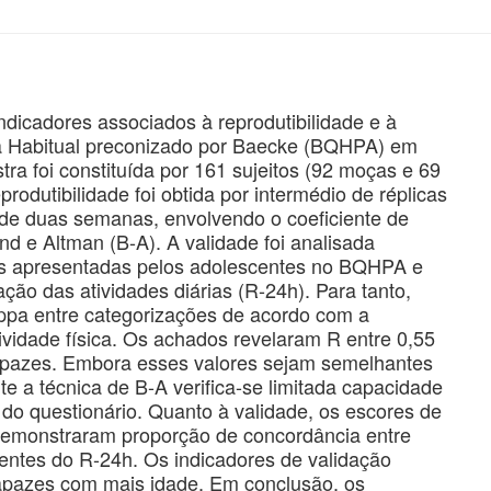
dicadores associados à reprodutibilidade e à
ica Habitual preconizado por Baecke (BQHPA) em
ra foi constituída por 161 sujeitos (92 moças e 69
odutibilidade foi obtida por intermédio de réplicas
o de duas semanas, envolvendo o coeficiente de
and e Altman (B-A). A validade foi analisada
s apresentadas pelos adolescentes no BQHPA e
ção das atividades diárias (R-24h). Para tanto,
ppa entre categorizações de acordo com a
tividade física. Os achados revelaram R entre 0,55
rapazes. Embora esses valores sejam semelhantes
e a técnica de B-A verifica-se limitada capacidade
 do questionário. Quanto à validade, os escores de
demonstraram proporção de concordância entre
ntes do R-24h. Os indicadores de validação
apazes com mais idade. Em conclusão, os