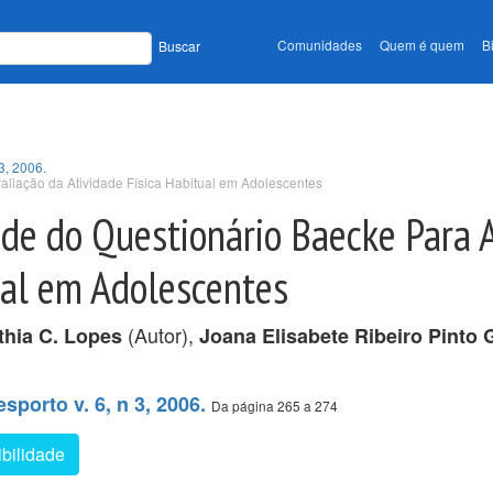
Comunidades
Quem é quem
B
Buscar
3, 2006.
aliação da Atividade Física Habitual em Adolescentes
ade do Questionário Baecke Para 
ual em Adolescentes
(Autor),
thia C. Lopes
Joana Elisabete Ribeiro Pinto
porto v. 6, n 3, 2006.
Da página 265 a 274
bilidade