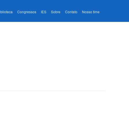
iblioteca
Congressos
IES
Sobre
Contato
Nosso time