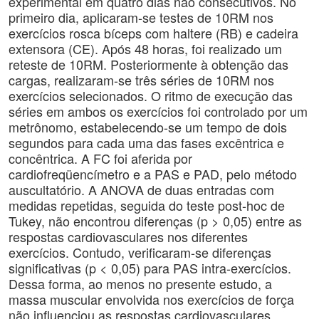
experimental em quatro dias não consecutivos. No
primeiro dia, aplicaram-se testes de 10RM nos
exercícios rosca bíceps com haltere (RB) e cadeira
extensora (CE). Após 48 horas, foi realizado um
reteste de 10RM. Posteriormente à obtenção das
cargas, realizaram-se três séries de 10RM nos
exercícios selecionados. O ritmo de execução das
séries em ambos os exercícios foi controlado por um
metrônomo, estabelecendo-se um tempo de dois
segundos para cada uma das fases excêntrica e
concêntrica. A FC foi aferida por
cardiofreqüencímetro e a PAS e PAD, pelo método
auscultatório. A ANOVA de duas entradas com
medidas repetidas, seguida do teste post-hoc de
Tukey, não encontrou diferenças (p > 0,05) entre as
respostas cardiovasculares nos diferentes
exercícios. Contudo, verificaram-se diferenças
significativas (p < 0,05) para PAS intra-exercícios.
Dessa forma, ao menos no presente estudo, a
massa muscular envolvida nos exercícios de força
não influenciou as respostas cardiovasculares