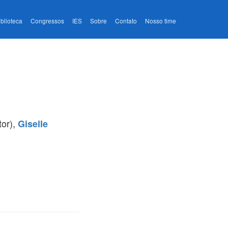
iblioteca
Congressos
IES
Sobre
Contato
Nosso time
or),
Giselle