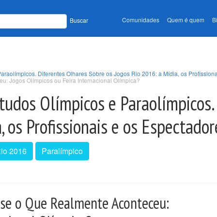
Comunidades
Quem é quem
B
Buscar
araolímpicos. Diferentes Olhares Sobre os Jogos Rio 2016: a Mídia, os Profission
u: Jogos Olímpicos ou Feira Internacional Olímpica?
tudos Olímpicos e Paraolímpicos.
, os Profissionais e os Espectador
io 2016
Paralímpico
-se o Que Realmente Aconteceu: