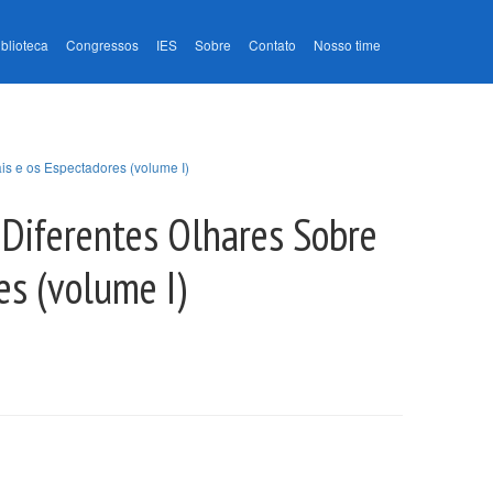
iblioteca
Congressos
IES
Sobre
Contato
Nosso time
ais e os Espectadores (volume I)
 Diferentes Olhares Sobre
es (volume I)