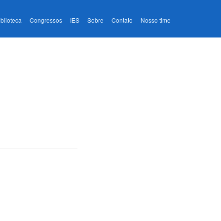
iblioteca
Congressos
IES
Sobre
Contato
Nosso time