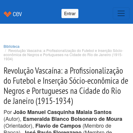
Entrar
Biblioteca
Revolução Vascaína: a Profissionalização do Futebol e Inserção Sócio-
econômica de Negros e Portugueses na Cidade do Rio de Janeiro (1915-
1934)
Revolução Vascaína: a Profissionalização
do Futebol e Inserção Sócio-econômica de
Negros e Portugueses na Cidade do Rio
de Janeiro (1915-1934)
Por
João Manuel Casquinha Malaia Santos
(Autor),
Esmeralda Blanco Bolsonaro de Moura
(Orientador),
(Membro de
Flavio de Campos
Banca),
(Membro de
José Paulo Florenzano