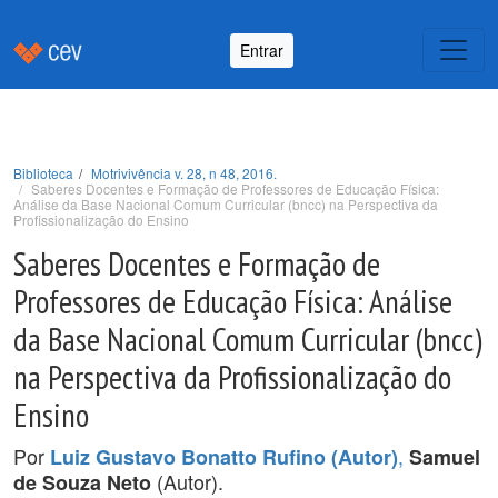
Entrar
Biblioteca
Motrivivência v. 28, n 48, 2016.
Saberes Docentes e Formação de Professores de Educação Física:
Análise da Base Nacional Comum Curricular (bncc) na Perspectiva da
Profissionalização do Ensino
Saberes Docentes e Formação de
Professores de Educação Física: Análise
da Base Nacional Comum Curricular (bncc)
na Perspectiva da Profissionalização do
Ensino
Por
,
Luiz Gustavo Bonatto Rufino (Autor)
Samuel
(Autor).
de Souza Neto