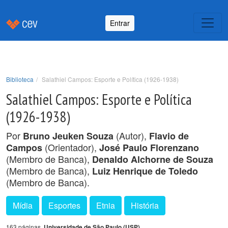
Entrar
Biblioteca
Salathiel Campos: Esporte e Política (1926-1938)
Salathiel Campos: Esporte e Política
(1926-1938)
Por
(Autor),
Bruno Jeuken Souza
Flavio de
(Orientador),
Campos
José Paulo Florenzano
(Membro de Banca),
Denaldo Alchorne de Souza
(Membro de Banca),
Luiz Henrique de Toledo
(Membro de Banca).
Mídia
Esportes
Etnia
História
163 páginas,
Universidade de São Paulo (USP)