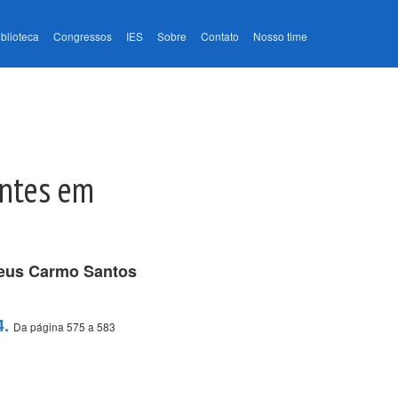
iblioteca
Congressos
IES
Sobre
Contato
Nosso time
antes em
eus Carmo Santos
4.
Da página 575 a 583