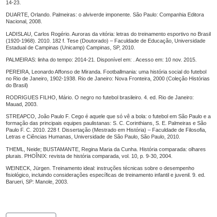
14-23.
DUARTE, Orlando. Palmeiras: o alviverde imponente. São Paulo: Companhia Editora
Nacional, 2008.
LADISLAU, Carlos Rogério. Auroras da vitória: letras do treinamento esportivo no Brasil
(1920-1968). 2010. 182 f. Tese (Doutorado) – Faculdade de Educação, Universidade
Estadual de Campinas (Unicamp) Campinas, SP, 2010.
PALMEIRAS: linha do tempo: 2014-21. Disponível em: . Acesso em: 10 nov. 2015.
PEREIRA, Leonardo Affonso de Miranda. Footballmania: uma história social do futebol
no Rio de Janeiro, 1902-1938. Rio de Janeiro: Nova Fronteira, 2000 (Coleção Histórias
do Brasil)
RODRIGUES FILHO, Mário. O negro no futebol brasileiro. 4. ed. Rio de Janeiro:
Mauad, 2003.
STREAPCO, João Paulo F. Cego é aquele que só vê a bola: o futebol em São Paulo e a
formação das principais equipes paulistanas: S. C. Corinthians, S. E. Palmeiras e São
Paulo F. C. 2010. 228 f. Dissertação (Mestrado em História) – Faculdade de Filosofia,
Letras e Ciências Humanas, Universidade de São Paulo, São Paulo, 2010.
THEML, Neide; BUSTAMANTE, Regina Maria da Cunha. História comparada: olhares
plurais. PHOÎNIX: revista de história comparada, vol. 10, p. 9-30, 2004.
WEINECK, Jürgen. Treinamento ideal: instruções técnicas sobre o desempenho
fisiológico, incluindo considerações específicas de treinamento infantil e juvenil. 9. ed.
Barueri, SP: Manole, 2003.