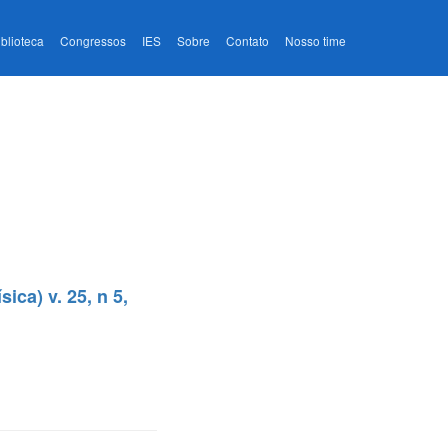
iblioteca
Congressos
IES
Sobre
Contato
Nosso time
ica) v. 25, n 5,