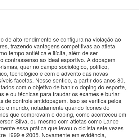
de alto rendimento se configura na violação ao
res, trazendo vantagens competitivas ao atleta
o tempo antiética e ilícita, além de ser
ro contrassenso ao ideal esportivo. A dopagem
rismas, quer no campo sociológico, político,
ológico, tecnológico e com o advento das novas
síveis facetas. Nesse sentido, a partir dos anos 80,
dos com o objetivo de banir o doping do esporte,
as e ou técnicas para fraudar os exames e burlar
s de controle antidopagem. Isso se verifica pelos
do o mundo, notadamente quando ícones do
xames que comprovam o doping, como aconteceu em
nderson Silva, ou mesmo com atletas como Lance
ente essa prática que levou o ciclista sete vezes
entre 1999 e 2005. Novamente em evidência,